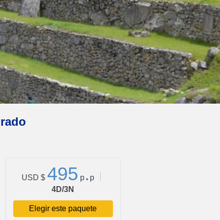
grado
4
9
5
.
USD $
p
p
4D/3N
Elegir este paquete