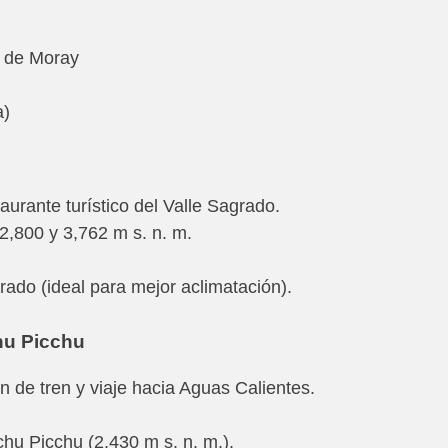
s de Moray
a)
aurante turístico del Valle Sagrado.
 2,800 y 3,762 m s. n. m.
rado (ideal para mejor aclimatación).
chu Picchu
n de tren y viaje hacia Aguas Calientes.
hu Picchu (2,430 m s. n. m.).